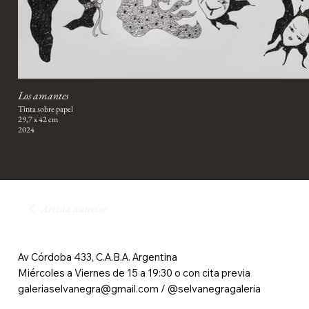
Los amantes
Tinta sobre papel
29,7 x 42 cm
2024
Artista anterior
Av Córdoba 433, C.A.B.A. Argentina
Miércoles a Viernes de 15 a 19:30 o con cita previa
galeriaselvanegra@gmail.com
/ @
selvanegragaleria